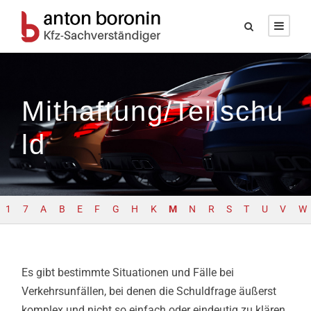
Mithaftung/Teilschu
ld
1
7
A
B
E
F
G
H
K
M
N
R
S
T
U
V
W
Es gibt bestimmte Situationen und Fälle bei
Verkehrsunfällen, bei denen die Schuldfrage äußerst
komplex und nicht so einfach oder eindeutig zu klären