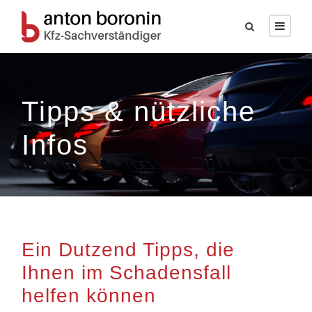
Tipps & nützliche
Infos
Ein Dutzend Tipps, die
Ihnen im Schadensfall
helfen können