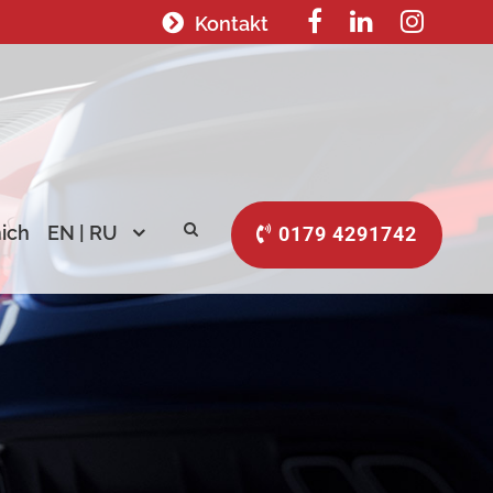
Kontakt
ich
EN | RU
0179 4291742