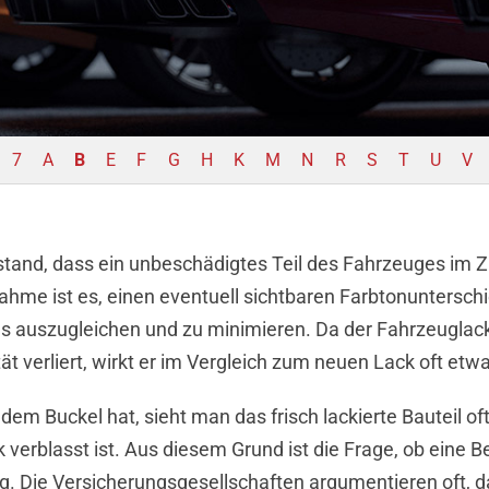
7
A
B
E
F
G
H
K
M
N
R
S
T
U
V
mstand, dass ein unbeschädigtes Teil des Fahrzeuges im Z
ahme ist es, einen eventuell sichtbaren Farbtonuntersc
s auszugleichen und zu minimieren. Da der Fahrzeuglack 
ät verliert, wirkt er im Vergleich zum neuen Lack oft etw
m Buckel hat, sieht man das frisch lackierte Bauteil oftm
verblasst ist. Aus diesem Grund ist die Frage, ob eine 
erung. Die Versicherungsgesellschaften argumentieren oft,