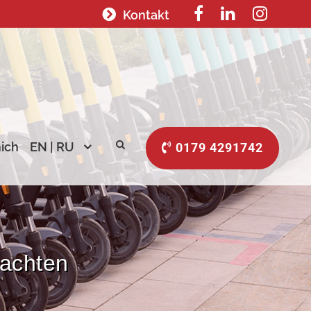
Kontakt
ich
EN | RU
0179 4291742
tachten