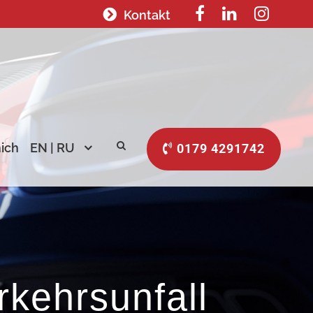
Kontakt
ich
EN | RU
0179 4291742
rkehrsunfall