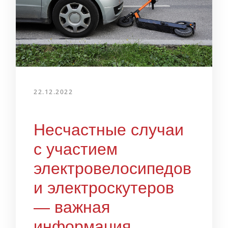
22.12.2022
Несчастные случаи
с участием
электровелосипедов
и электроскутеров
— важная
информация