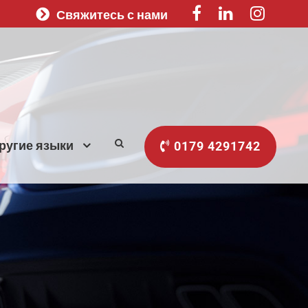
Свяжитесь с нами
ругие языки
0179 4291742