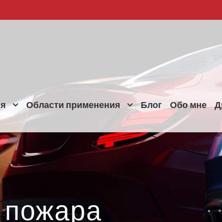
ия
Области применения
Блог
Обо мне
Д
 пожара