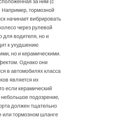
сположенная за ним (с
. Например, тормозной
иск начинает вибрировать
колесо через рулевой
о для водителя, но и
дит к ухудшению
ми, но и керамическими.
фектом. Однако они
ся в автомобилях класса
ков является их
что если керамический
е небольшое подозрение,
порта должен тщательно
е или тормозном шланге