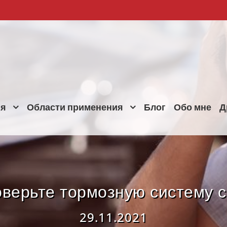
ия
Области применения
Блог
Обо мне
Д
оверьте тормозную систему с
29.11.2021