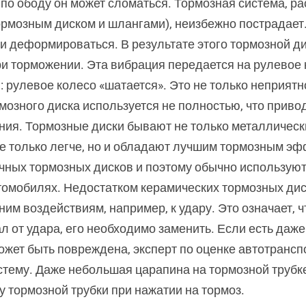
 по ободу он может сломаться. Тормозная система, ра
ормозным диском и шлангами), неизбежно пострадает
и деформироваться. В результате этого тормозной д
ри торможении. Эта вибрация передается на рулевое 
: рулевое колесо «шатается». Это не только неприятн
мозного диска используется не полностью, что приво
ия. Тормозные диски бывают не только металлически
не только легче, но и обладают лучшим тормозным эф
чных тормозных дисков и поэтому обычно используют
томобилях. Недостатком керамических тормозных дис
ним воздействиям, например, к удару. Это означает, 
л от удара, его необходимо заменить. Если есть даж
ожет быть повреждена, эксперт по оценке автотранс
стему. Даже небольшая царапина на тормозной трубк
у тормозной трубки при нажатии на тормоз.